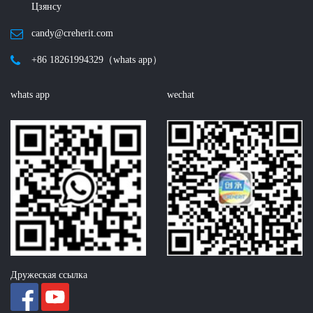
Цзянсу
candy@creherit.com
+86 18261994329（whats app）
whats app
wechat
Дружеская ссылка